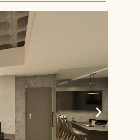
Copyright © 2023 Gessika Menezes.
Todos os direitos
WhatsApp
reservados.
+55 81 99661-
Desenvolvido pela Connect Web Agência
.
9154