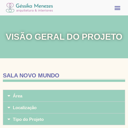
PÁGINA INICIAL
SOBRE MIM
MEUS SERVIÇ
MEUS PROJET
FALE COMIGO
VISÃO GERAL DO PROJETO
SALA NOVO MUNDO
Área
Localização
Tipo do Projeto