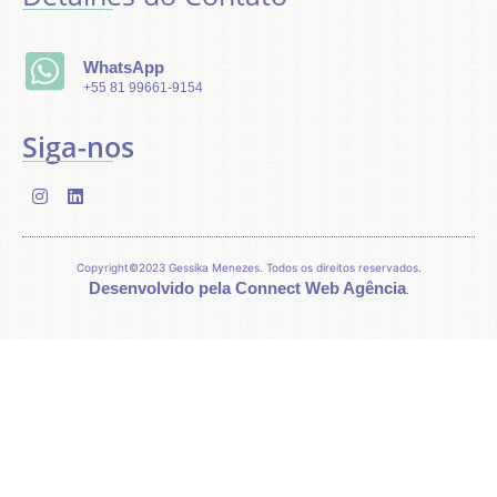
Criando
Copyright © 2023 Gessika
ambientes que
Menezes.
Todos os direitos
WhatsApp
reservados.
melhoram a
Desenvolvido pela
WhatsApp
+55 81 99661-9154
+55 81
experiência
Connect Web
99661-
9154
humana
Agência
Siga-nos
.
Copyright©2023 Gessika Menezes.
Todos os direitos reservados.
Desenvolvido pela Connect Web Agência
.