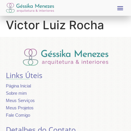
PÁGINA INICIAL
SOBRE MIM
MEUS SERVIÇ
MEUS PROJET
FALE COMIGO
Victor Luiz Rocha
Links Úteis
Página Inicial
Sobre mim
Meus Serviços
Meus Projetos
Fale Comigo
Página
Sobre
Meus
Meus
Fale
Inicial
Mim
Serviços
Projetos
Comigo
Detalhes do Contato