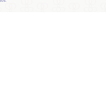
dos.
Copyright © 2023 Gessika Menezes.
Todos os direitos
WhatsApp
reservados.
+55 81 99661-
Desenvolvido pela Connect Web Agência
.
9154